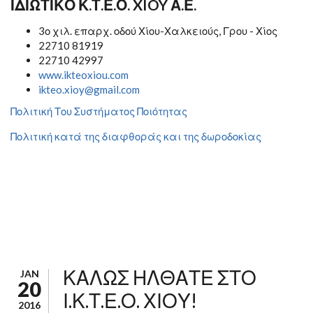
ΙΔΙΩΤΙΚΟ Κ.Τ.Ε.Ο. XIOY Α.Ε.
3ο χιλ. επαρχ. οδού Χίου-Χαλκειούς, Γρου - Χίος
22710 81919
22710 42997
www.ikteoxiou.com
ikteo.xioy@gmail.com
Πολιτική Του Συστήματος Ποιότητας
Πολιτική κατά της διαφθοράς και της δωροδοκίας
ΚΑΛΩΣ ΗΛΘΑΤΕ ΣΤΟ
JAN
20
Ι.Κ.Τ.Ε.Ο. ΧΙΟΥ!
2016