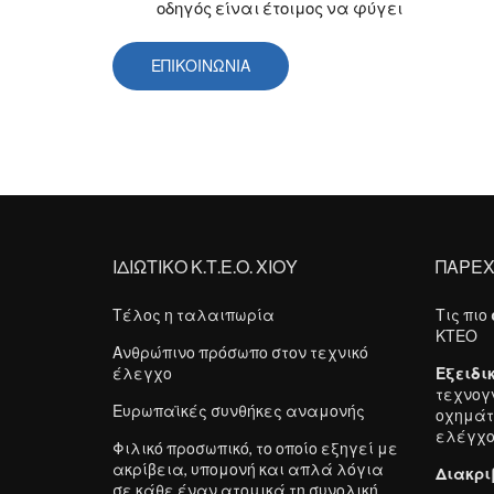
οδηγός είναι έτοιμος να φύγει
ΕΠΙΚΟΙΝΩΝΙΑ
ΙΔΙΩΤΙΚΟ Κ.Τ.Ε.Ο. ΧΙΟΥ
ΠΑΡΕ
Τέλος η ταλαιπωρία
Τις πιο
ΚΤΕΟ
Ανθρώπινο πρόσωπο στον τεχνικό
έλεγχο
Εξειδι
τεχνογ
Ευρωπαϊκές συνθήκες αναμονής
οχημάτ
ελέγχο
Φιλικό προσωπικό, το οποίο εξηγεί με
ακρίβεια, υπομονή και απλά λόγια
Διακρι
σε κάθε έναν ατομικά τη συνολική