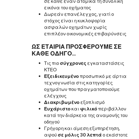
σε κάθε έναν ατομικά τη συνολική
εικόνα του οχήματος
Δωρεάν επανέλεγχος, γιατί ο
στόχος είναι η κυκλοφορία
ασφαλών οχημάτων χωρίς
επιπλέον οικονομικές επιβαρύνσεις
ΩΣ ΕΤΑΙΡΙΑ ΠΡΟΣΦΕΡΟΥΜΕ ΣΕ
ΚΑΘΕ ΟΔΗΓΟ...
Τις πιο
σύγχρονες
εγκαταστάσεις
ΚΤΕΟ
Εξειδικευμένο
προσωπικό με άρτια
τεχνογνωσία στις κατηγορίες
οχημάτων που πραγματοποιούμε
ελέγχους
Διακριβωμένο
εξοπλισμό
Ευχάριστο
και
φιλικό
περιβάλλον
κατά την διάρκεια της αναμονής του
οδηγού
Γρήγορη και άμεση εξυπηρέτηση,
αφού
σε μόλις 30 λεπτά
ο εκάστοτε