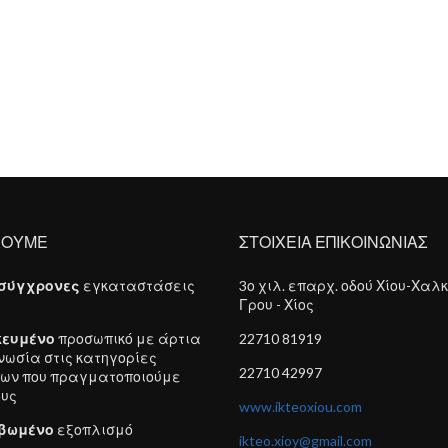
ΧΟΥΜΕ
ΣΤΟΙΧΕΙΑ ΕΠΙΚΟΙΝΩΝΙΑΣ
σύγχρονες
εγκαταστάσεις
3ο χιλ. επαρχ. οδού Χίου-Χαλκ
Γρου - Χίος
κευμένο
προσωπικό με άρτια
22710 81919
νωσία στις κατηγορίες
22710 42997
ων που πραγματοποιούμε
υς
www.ikteoxiou.com
βωμένο
εξοπλισμό
ikteo.xioy@gmail.com